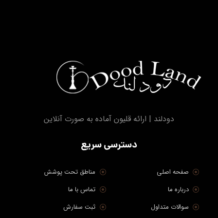
عضویت
© کپی رایت ۲۰۲۶. دودلند