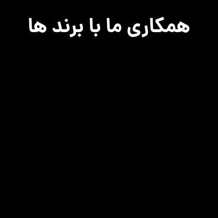
دسترسی سریع
صفحه اصلی
مناطق تحت پوشش
درباره ما
تماس با ما
سوالات متداول
ثبت سفارش
تماس با ما
اینستاگرام
۶۹-۸۵-۶۹ ۷ ۰۹۱۲
عضویت در خبرنامه