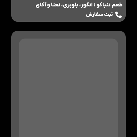
طعم تنباکو : انگور، بلوبری، نعنا و آکای
ثبت سفارش