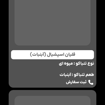
قلیان اسپشیال (آبنبات)
نوع تنباکو : میوه ای
طعم تنباکو : آبنبات
ثبت سفارش