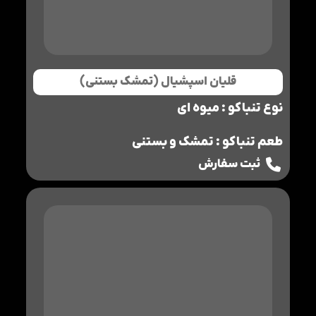
قلیان اسپشیال (تمشک بستنی)
نوع تنباکو : میوه ای
طعم تنباکو : تمشک و بستنی
ثبت سفارش