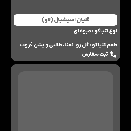
قلیان اسپشیال (لاو)
نوع تنباکو : میوه ای
طعم تنباکو : گل رو، نعنا، طالبی و پشن فروت
ثبت سفارش