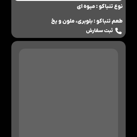
نوع تنباکو : میوه ای
طعم تنباکو : بلوبری، ملون و یخ
ثبت سفارش