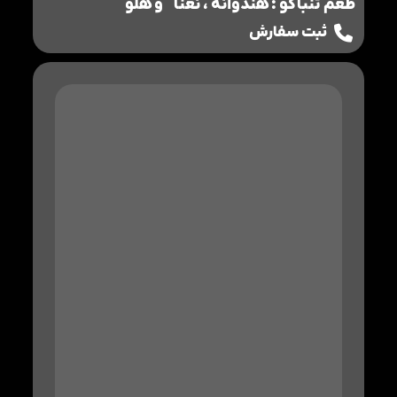
طعم تنباکو : هندوانه ، نعنا و هلو
ثبت سفارش