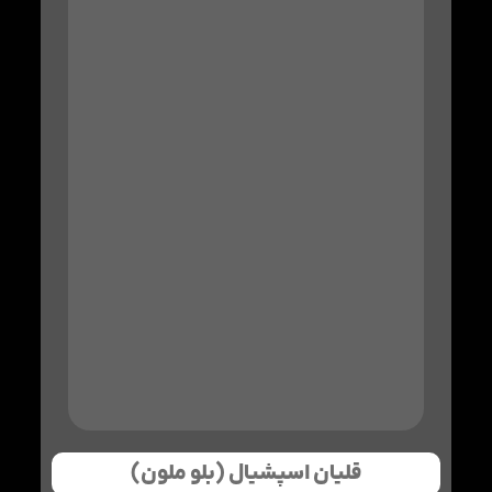
قلیان اسپشیال (بلو ملون)