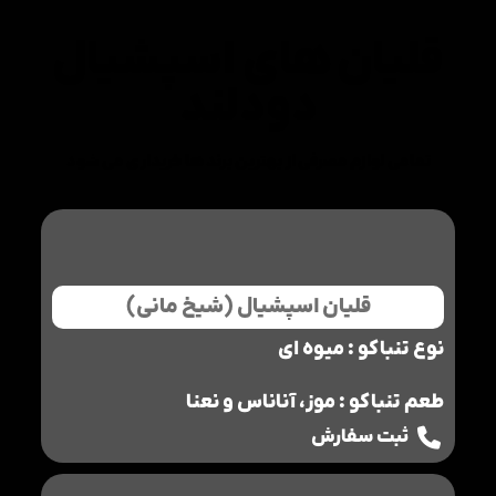
قلیان های اسپشیال
دودلند
تمامی لوازم مصرفی از بهترین برند ها خریداری می شود
قلیان اسپشیال (شیخ مانی)
نوع تنباکو : میوه ای
طعم تنباکو : موز، آناناس و نعنا
ثبت سفارش