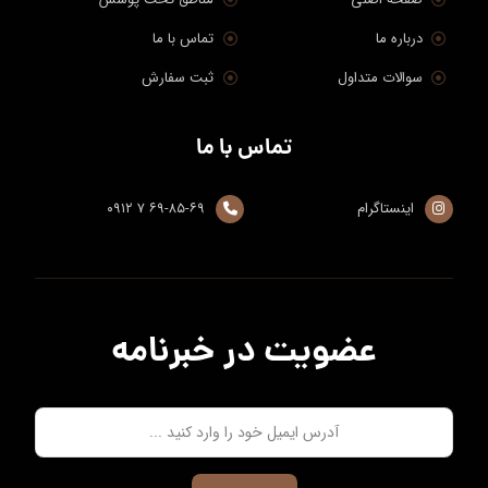
© کپی رایت ۲۰۲۶. دودلند