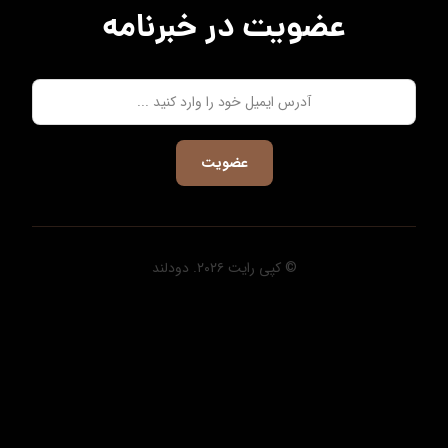
عضویت در خبرنامه
عضویت
© کپی رایت ۲۰۲۶. دودلند