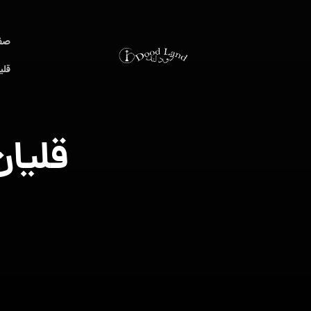
صف
قلی
قلیان