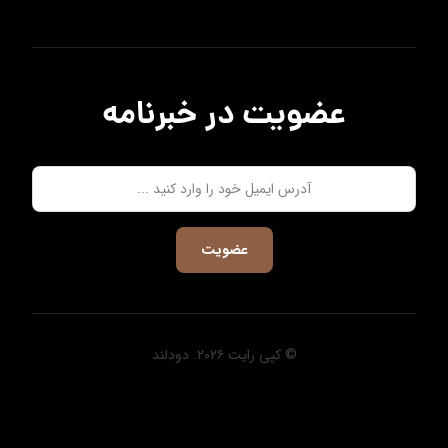
عضویت در خبرنامه
عضویت
© کپی رایت ۲۰۲۶. دودلند