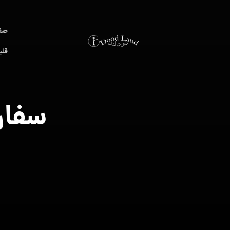
صف
قلی
سفار