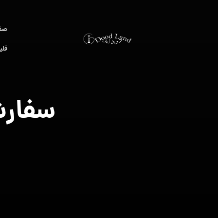
صف
قلی
سفارش