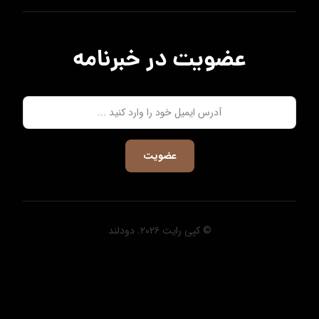
عضویت در خبرنامه
عضویت
© کپی رایت ۲۰۲۶. دودلند