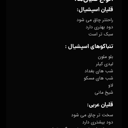
قلیان اسپشیال
:
راحتتر چاق می شود
دود بهتری دارد
سبک تر است
تنباکوهای اسپشیال :
بلو ملون
لیدی کیلر
شب های بغداد
شب های مسکو
لاو
شیخ مانی
قلیان عربی:
سخت تر چاق می شود
دود بیشتری دارد