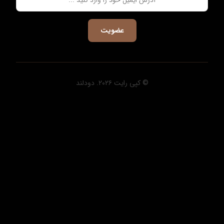
عضویت
© کپی رایت ۲۰۲۶. دودلند