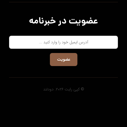
عضویت در خبرنامه
عضویت
© کپی رایت ۲۰۲۶. دودلند