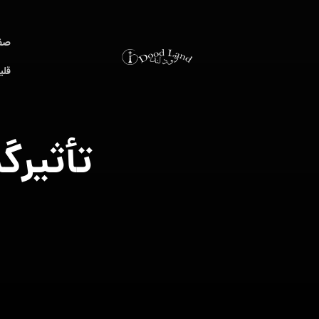
صف
قلی
تأثیرگ