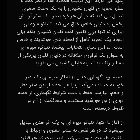
پدید می‌ آورند. این ترکیب معجزه‌ آسا از نظر طعم و
عطر، تجربه‌ ی قلیان کشیدن را به یک رحلت معنوی
تبدیل می‌ کند که در آن هر ذره بخار، یک سفر آرامش‌
بخش به دنیای خاص خلق می‌ کند. تنباکو میوه ای،
ابزاری نه تنها برای تامین لذت قلیان کشیدن بلکه برای
ایجاد یک تجربه کامل از لحظه‌ های خوشایند و خاص
است. در این دنیای انتخابات بیشمار تنباکو، میوه ای
به عنوان یک نوآوری خلاقانه در دنیای قلیان پررنگی از
معنا و رنگ به تجربه قلیان کشیدن می‌ افزاید.
همچنین، نگهداری دقیق از تنباکو میوه ای یک هنر
خود به حساب می‌آید؛ زیرا هر لحظه از این سفر عطر
و طعم، نیازمند حفظ با دقت شرایط نگهداری، از جمله
دوری از نور خورشید مستقیم و محافظت از آن در
ظروف دربسته، است.
از آغاز تا انتها، تنباکو میوه ای به یک اثر هنری تبدیل
می‌شود که در هر نفس به عشق معنوی و ارتباط با
عظمت طبیعت دعوت می‌کند. اینجاست که هر قطره