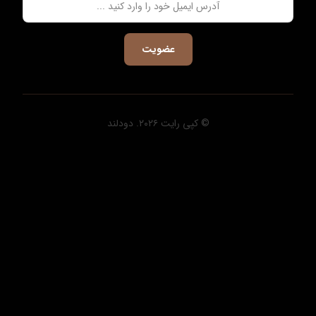
عضویت
© کپی رایت ۲۰۲۶. دودلند