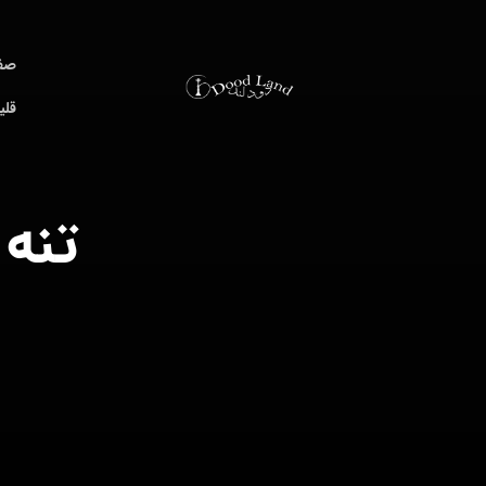
صف
قلی
تنه 