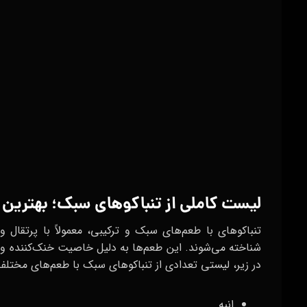
لیمو
طالبی
پرتقال
انگور
گلابی
هندوانه
آدامس
آلو یخ
آلو آدامس
هندوانه یخ
پرتقال نعناع
بلوبری خامه
پرتقال خامه
بلوبری نعناع