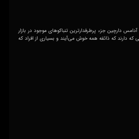
دامس دارچین جزء پرطرفدارترین تنباکوهای موجود در بازار
ه دارند که ذائقه همه خوش می‌آیند و بسیاری از افراد که
 طعم قلیون سبک
نعناع تهیه می‌شوند و گاهاً به عنوان تنباکو قلیان دخترانه
لایمی که دارند، جذابیت زیادی برای برخی از دختران دارند.
ف آورده شده است: