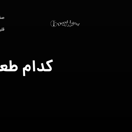
صف
قلی
کدام طعم