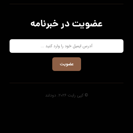
عضویت در خبرنامه
عضویت
© کپی رایت ۲۰۲۶. دودلند